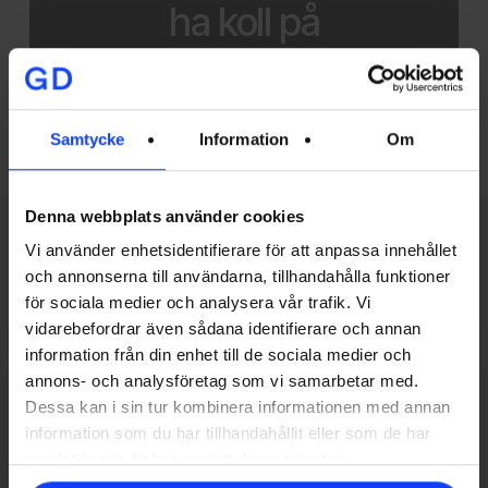
ha koll på
Samtycke
Information
Om
Denna webbplats använder cookies
Vi använder enhetsidentifierare för att anpassa innehållet
Related Posts
och annonserna till användarna, tillhandahålla funktioner
för sociala medier och analysera vår trafik. Vi
Förstår
vidarebefordrar även sådana identifierare och annan
du
information från din enhet till de sociala medier och
rapporterna
annons- och analysföretag som vi samarbetar med.
du
Dessa kan i sin tur kombinera informationen med annan
information som du har tillhandahållit eller som de har
får?
samlat in när du har använt deras tjänster.