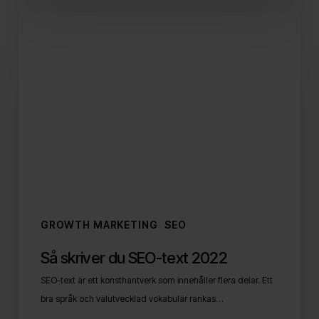
Så
skriver
du
SEO-
text
2022
GROWTH MARKETING
SEO
Så skriver du SEO-text 2022
SEO-text är ett konsthantverk som innehåller flera delar. Ett
bra språk och välutvecklad vokabulär rankas…