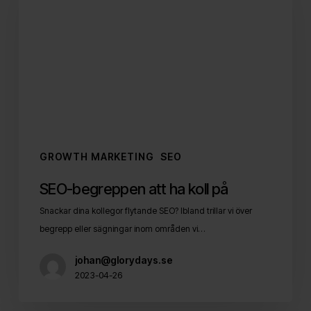
ha
koll
på
GROWTH MARKETING
SEO
SEO-begreppen att ha koll på
Snackar dina kollegor flytande SEO? Ibland trillar vi över
begrepp eller sägningar inom områden vi…
johan@glorydays.se
2023-04-26