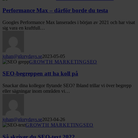
Max
–
Performance Max – därför borde du testa
därför
borde
Googles Performance Max lanserades i början av 2021 och har visat
du
sig vara en kraftfull…
testa
johan@glorydays.se
2023-05-05
SEO-
GROWTH MARKETING
SEO
begreppen
att
SEO-begreppen att ha koll på
ha
koll
Snackar dina kollegor flytande SEO? Ibland trillar vi över begrepp
på
eller sägningar inom områden vi…
johan@glorydays.se
2023-04-26
Så
GROWTH MARKETING
SEO
skriver
du
Så skriver du SEO-text 2022