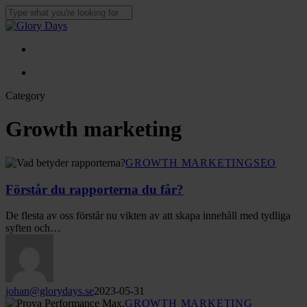
Skip
to
Close
main
Search
content
Menu
Menu
Category
Growth marketing
Förstår
GROWTH MARKETING
SEO
du
rapporterna
Förstår du rapporterna du får?
du
får?
De flesta av oss förstår nu vikten av att skapa innehåll med tydliga
syften och…
johan@glorydays.se
2023-05-31
Performance
GROWTH MARKETING