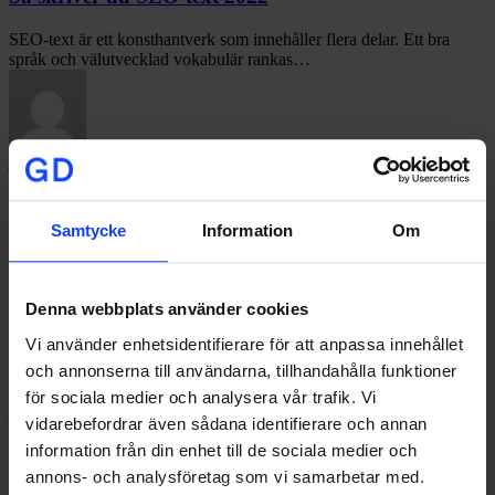
SEO-
text
SEO-text är ett konsthantverk som innehåller flera delar. Ett bra
2022
språk och välutvecklad vokabulär rankas…
johan@glorydays.se
2022-09-21
Vad
CONTENT MARKETING
GROWTH MARKETING
gör
en
Vad gör en performance marketer på en
Samtycke
Information
Om
performance
contentbyrå? Här är 5 typiska arbetsuppgifter
marketer
på
Growth på en contentbyrå som Glory Days handlar om att applicera
en
Denna webbplats använder cookies
growth-tekniker på allt vi…
contentbyrå?
Här
Vi använder enhetsidentifierare för att anpassa innehållet
är
och annonserna till användarna, tillhandahålla funktioner
5
för sociala medier och analysera vår trafik. Vi
typiska
johan@glorydays.se
2022-03-31
arbetsuppgifter
vidarebefordrar även sådana identifierare och annan
4
CONTENT MARKETING
DIGITAL
information från din enhet till de sociala medier och
frågor
MARKETING
GROWTH MARKETING
GUIDE
SOCIALA
till
MEDIER
annons- och analysföretag som vi samarbetar med.
vår