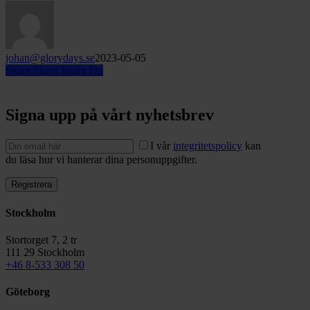
testa
johan@glorydays.se
2023-05-05
Share
Share
Share
Pin
Signa upp på vårt nyhetsbrev
I vår
integritetspolicy
kan
du läsa hur vi hanterar dina personuppgifter.
Stockholm
Stortorget 7, 2 tr
111 29 Stockholm
+46 8-533 308 50
Göteborg