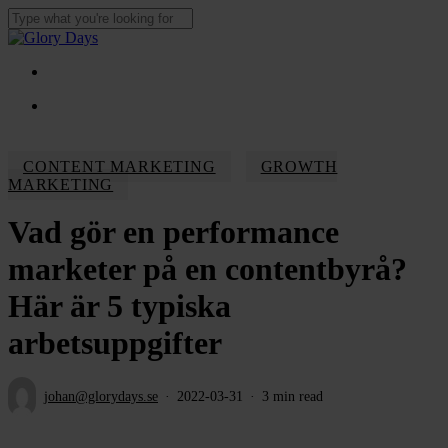
Skip
to
Close
main
Search
content
Menu
Menu
CONTENT MARKETING
GROWTH
MARKETING
Vad gör en performance
marketer på en contentbyrå?
Här är 5 typiska
arbetsuppgifter
johan@glorydays.se
2022-03-31
3 min read