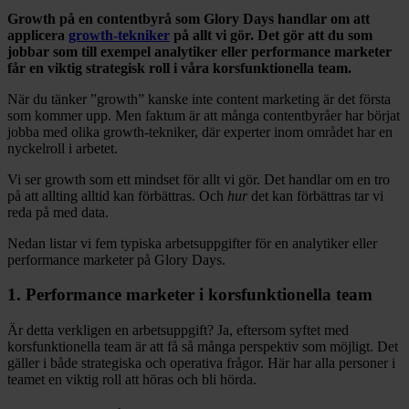
Growth på en contentbyrå som Glory Days handlar om att
applicera
growth-tekniker
på allt vi gör. Det gör att du som
jobbar som till exempel analytiker eller performance marketer
får en viktig strategisk roll i våra korsfunktionella team.
När du tänker ”growth” kanske inte content marketing är det första
som kommer upp. Men faktum är att många contentbyråer har börjat
jobba med olika growth-tekniker, där experter inom området har en
nyckelroll i arbetet.
Vi ser growth som ett mindset för allt vi gör. Det handlar om en tro
på att allting alltid kan förbättras. Och
hur
det kan förbättras tar vi
reda på med data.
Nedan listar vi fem typiska arbetsuppgifter för en analytiker eller
performance marketer på Glory Days.
1. Performance marketer i korsfunktionella team
Är detta verkligen en arbetsuppgift? Ja, eftersom syftet med
korsfunktionella team är att få så många perspektiv som möjligt. Det
gäller i både strategiska och operativa frågor. Här har alla personer i
teamet en viktig roll att höras och bli hörda.