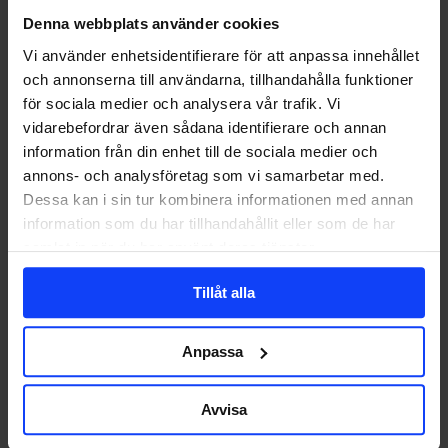
Checklistan
MARKETING
SOCIALA MEDIER
Denna webbplats använder cookies
som
gör
Checklistan som gör dina kanaler semesterredo
Vi använder enhetsidentifierare för att anpassa innehållet
dina
och annonserna till användarna, tillhandahålla funktioner
kanaler
I digitala kanaler finns det inget som heter ledighet. Men med rätt
för sociala medier och analysera vår trafik. Vi
semesterredo
förberedelser kan du…
vidarebefordrar även sådana identifierare och annan
information från din enhet till de sociala medier och
annons- och analysföretag som vi samarbetar med.
Dessa kan i sin tur kombinera informationen med annan
Editor
2026-05-28
information som du har tillhandahållit eller som de har
samlat in när du har använt deras tjänster.
Tillåt alla
Anpassa
Avvisa