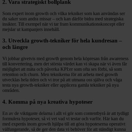
2. Vara strategiskt bollplank
Som expert inom growth och vilka tekniker som kan användas ser
du saker som andra missar – och kan därför bidra med strategiska
insikter. Till exempel när vi tar fram kommunikationskoncept eller
mejslar ut kampanjers innehåll.
3. Utveckla growth-tekniker för hela kundresan –
och längre
Vi jobbar givetvis med growth genom hela köpresan från awareness
till konvertering, men det största värdet kan vi skapa när vi även får
möjlighet att mäta och påverka KPI:er som ofta ses förbi, så som
retention och churn. Men teknikerna för att arbeta med growth
utvecklas hela tiden och vi tror på att utmana oss själva och våga
testa nya growth-tekniker eller applicera gamla tekniker på nya
områden.
4. Komma på nya kreativa hypoteser
En av de viktigaste delarna i allt vi gör som contentbyrå är att tydligt
formulera hypoteser, så vi vet vad vi testar och varför. Här kan du
med expertis inom growth hjälpa till att göra hypoteserna operativt
välfungerande, så de ger den data vi behöver för att ständigt kunna