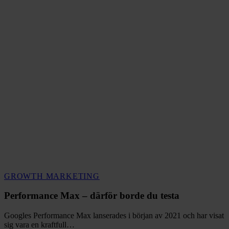
Performance
GROWTH MARKETING
Max
–
Performance Max – därför borde du testa
därför
borde
Googles Performance Max lanserades i början av 2021 och har visat
du
sig vara en kraftfull…