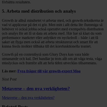
förbättra resultaten.
5. Arbeta med distribution och analys
Growth är alltså mindsetet vi arbetar med, och growth-teknikerna är
vad vi applicerar på det vi gör. Men mitt i allt detta lite flummiga så
behöver vi också jobba också operativt med exempelvis distribution
och analys för att få ut data att arbeta med. Här har så klart du som
performance marketer eller anlytiker en nyckelroll – både i att få
saker att flyga men också att arbeta strukturerat och smart för att
kunna feeda insikter tillbaka till det korsfunktionella teamet.
Growth på en contentbyrå som Glory Days kan vara både
utmanande och kul. Det handlar ju trots allt om att våga testa, våga
misslyckas och framför allt att hela tiden utvecklas tillsammans.
Läs mer:
Fyra frågor till vår growth-expert Moa
Next Post
Metaverse – den nya verkligheten?
Metaverse – den nya verkligheten?
Related Posts