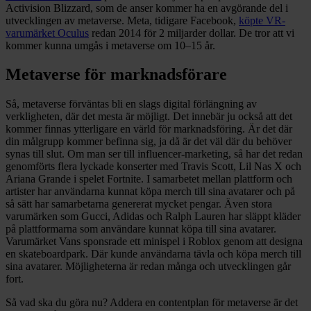
Activision Blizzard, som de anser kommer ha en avgörande del i
utvecklingen av metaverse. Meta, tidigare Facebook,
köpte VR-
varumärket Oculus
redan 2014 för 2 miljarder dollar. De tror att vi
kommer kunna umgås i metaverse om 10–15 år.
Metaverse för marknadsförare
Så, metaverse förväntas bli en slags digital förlängning av
verkligheten, där det mesta är möjligt. Det innebär ju också att det
kommer finnas ytterligare en värld för marknadsföring. Är det där
din målgrupp kommer befinna sig, ja då är det väl där du behöver
synas till slut. Om man ser till influencer-marketing, så har det redan
genomförts flera lyckade konserter med Travis Scott, Lil Nas X och
Ariana Grande i spelet Fortnite. I samarbetet mellan plattform och
artister har användarna kunnat köpa merch till sina avatarer och på
så sätt har samarbetarna genererat mycket pengar. Även stora
varumärken som Gucci, Adidas och Ralph Lauren har släppt kläder
på plattformarna som användare kunnat köpa till sina avatarer.
Varumärket Vans sponsrade ett minispel i Roblox genom att designa
en skateboardpark. Där kunde användarna tävla och köpa merch till
sina avatarer. Möjligheterna är redan många och utvecklingen går
fort.
Så vad ska du göra nu? Addera en contentplan för metaverse är det