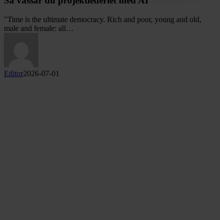
Så vässar du projektlederiet med AI
projektlederiet
med
"Time is the ultimate democracy. Rich and poor, young and old,
AI
male and female: all…
Editor
2026-07-01