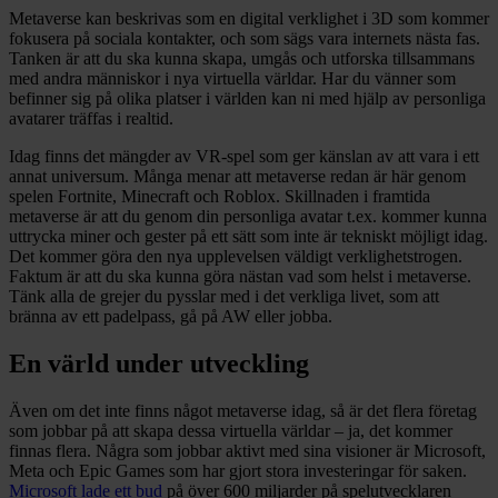
Metaverse kan beskrivas som en digital verklighet i 3D som kommer
fokusera på sociala kontakter, och som sägs vara internets nästa fas.
Tanken är att du ska kunna skapa, umgås och utforska tillsammans
med andra människor i nya virtuella världar. Har du vänner som
befinner sig på olika platser i världen kan ni med hjälp av personliga
avatarer träffas i realtid.
Idag finns det mängder av VR-spel som ger känslan av att vara i ett
annat universum. Många menar att metaverse redan är här genom
spelen Fortnite, Minecraft och Roblox. Skillnaden i framtida
metaverse är att du genom din personliga avatar t.ex. kommer kunna
uttrycka miner och gester på ett sätt som inte är tekniskt möjligt idag.
Det kommer göra den nya upplevelsen väldigt verklighetstrogen.
Faktum är att du ska kunna göra nästan vad som helst i metaverse.
Tänk alla de grejer du pysslar med i det verkliga livet, som att
bränna av ett padelpass, gå på AW eller jobba.
En värld under utveckling
Även om det inte finns något metaverse idag, så är det flera företag
som jobbar på att skapa dessa virtuella världar – ja, det kommer
finnas flera. Några som jobbar aktivt med sina visioner är Microsoft,
Meta och Epic Games som har gjort stora investeringar för saken.
Microsoft lade ett bud
på över 600 miljarder på spelutvecklaren