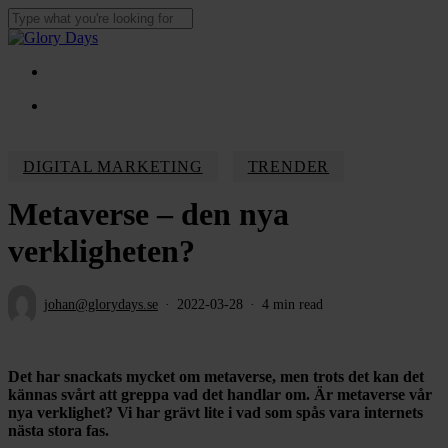
Skip
to
Close
main
Search
content
Menu
Menu
DIGITAL MARKETING
TRENDER
Metaverse – den nya
verkligheten?
johan@glorydays.se
2022-03-28
4 min read
Det har snackats mycket om metaverse, men trots det kan det
kännas svårt att greppa vad det handlar om. Är metaverse vår
nya verklighet? Vi har grävt lite i vad som spås vara internets
nästa stora fas.