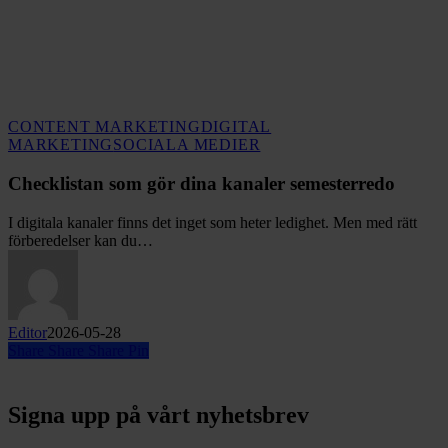
CONTENT MARKETING
DIGITAL
Checklistan
MARKETING
SOCIALA MEDIER
som
gör
Checklistan som gör dina kanaler semesterredo
dina
kanaler
I digitala kanaler finns det inget som heter ledighet. Men med rätt
semesterredo
förberedelser kan du…
Editor
2026-05-28
Share
Share
Share
Pin
Signa upp på vårt nyhetsbrev