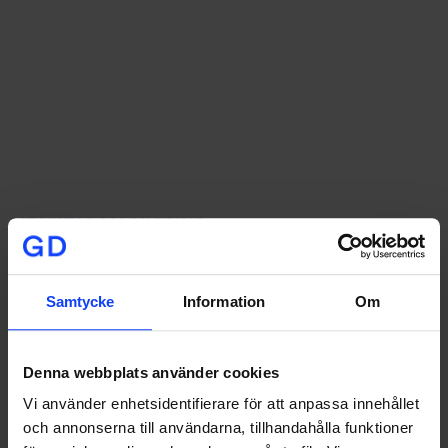
Här
AI
DIGITAL MARKETING
är
2026
Här är 2026 mest avgörande trender inom digital
mest
marknadsföring – hittills
avgörande
Samtycke
Information
Om
trender
Halva 2026 har gått, och om de senaste åren mest handlade om att
inom
testa AI…
digital
marknadsföring
Denna webbplats använder cookies
–
hittills
Vi använder enhetsidentifierare för att anpassa innehållet
och annonserna till användarna, tillhandahålla funktioner
Emma Andersdotter
2026-07-01