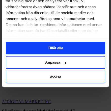
för sociala medier och analysera vår trafik. Vi
vidarebefordrar även sådana identifierare och annan
information från din enhet till de sociala medier och
annons- och analysföretag som vi samarbetar med.
Dessa kan i sin tur kombinera informationen med annan
information som du har tillhandahållit eller som de har
samlat in när du har använt deras tjänster.
Tillåt alla
Anpassa
Avvisa
Så
AI
DIGITAL MARKETING
vässar
du