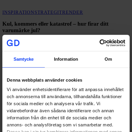
Kul,
INSPIRATION
STRATEGI
TRENDER
kommers
eller
Kul, kommers eller katastrof – hur firar ditt
katastrof
varumärke jul?
–
hur
Att maxa försäljningen i december är ingen önskan utan ett måste
firar
för många bolag. Men…
ditt
varumärke
Samtycke
Information
Om
jul?
Blanca Sjöstedt
2025-12-16
Denna webbplats använder cookies
Vi använder enhetsidentifierare för att anpassa innehållet
och annonserna till användarna, tillhandahålla funktioner
för sociala medier och analysera vår trafik. Vi
vidarebefordrar även sådana identifierare och annan
information från din enhet till de sociala medier och
annons- och analysföretag som vi samarbetar med.
Dessa kan i sin tur kombinera informationen med annan