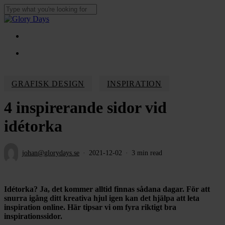
Skip
to
Close
main
Search
content
Menu
Menu
GRAFISK DESIGN
INSPIRATION
4 inspirerande sidor vid
idétorka
johan@glorydays.se
2021-12-02
3 min read
Idétorka? Ja, det kommer alltid finnas sådana dagar. För att
snurra igång ditt kreativa hjul igen kan det hjälpa att leta
inspiration online.
Här tipsar vi om fyra riktigt bra
inspirationssidor.