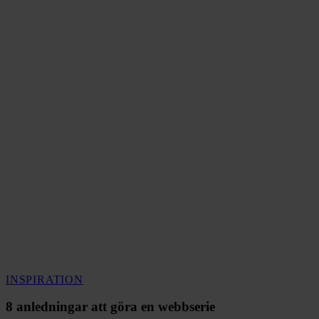
8
INSPIRATION
anledningar
att
8 anledningar att göra en webbserie
göra