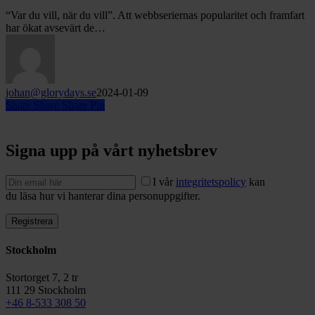
en
“Var du vill, när du vill”. Att webbseriernas popularitet och framfart
webbserie
har ökat avsevärt de…
johan@glorydays.se
2024-01-09
Share
Share
Share
Pin
Signa upp på vårt nyhetsbrev
I vår
integritetspolicy
kan
du läsa hur vi hanterar dina personuppgifter.
Stockholm
Stortorget 7, 2 tr
111 29 Stockholm
+46 8-533 308 50