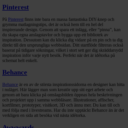
Pinterest
På
Pinterest
finns inte bara en massa fantastiska DIY-knep och
grymma matlagningstips, det är också hem till en hel del
inspirerande design. Genom att spara ett inlägg, eller “pinna”, kan
du skapa egna anslagstavlor och bygga upp ett bibliotek av
inspiration. Dessutom kan du klicka dig vidare på en pin och ta dig
direkt till den ursprungliga webbsidan. Ditt startflöde filtreras också
baserat på tidigare sökningar, vilket i stort sett ger dig skräddarsydd
inspiration inför varje nytt besök. Perfekt när det är idétorka på
schemat helt enkelt.
Behance
Behance
är en av de största inspirationssidorna en designer kan hitta
i nuläget. Här lägger man som kreatör upp sitt eget arbete och
genom att bara klicka på omslagsbilden öppnas hela beskrivningen
och projektet upp i samma webbläsare. Illustrationer, affischer,
kortfilmer, prototyper, visitkort, 3D och ännu mer.
Du kan till och
med följa med i livestreams. Har du inte upptäckt Behance än är det
verkligen en sida att besöka vid nästa idétorka.
Awwwards