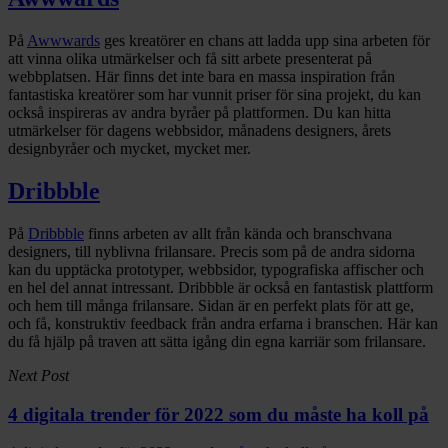
På
Awwwards
ges kreatörer en chans att ladda upp sina arbeten för
att vinna olika utmärkelser och få sitt arbete presenterat på
webbplatsen. Här finns det inte bara en massa inspiration från
fantastiska kreatörer som har vunnit priser för sina projekt, du kan
också inspireras av andra byråer på plattformen. Du kan hitta
utmärkelser för dagens webbsidor, månadens designers, årets
designbyråer och mycket, mycket mer.
Dribbble
På
Dribbble
finns arbeten av allt från kända och branschvana
designers, till nyblivna frilansare. Precis som på de andra sidorna
kan du upptäcka prototyper, webbsidor, typografiska affischer och
en hel del annat intressant. Dribbble är också en fantastisk plattform
och hem till många frilansare. Sidan är en perfekt plats för att ge,
och få, konstruktiv feedback från andra erfarna i branschen. Här kan
du få hjälp på traven att sätta igång din egna karriär som frilansare.
Next Post
4 digitala trender för 2022 som du måste ha koll på