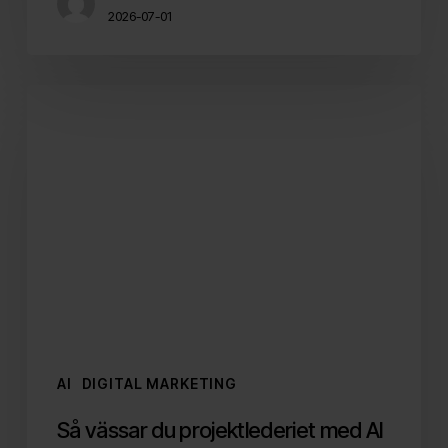
2026-07-01
Så
vässar
du
projektlederiet
med
AI
AI
DIGITAL MARKETING
Så vässar du projektlederiet med AI