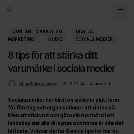
Skip
Menu
to
main
content
CONTENT MARKETING
DIGITAL
MARKETING
GUIDE
SOCIALA MEDIER
8 tips för att stärka ditt
varumärke i sociala medier
johan@glorydays.se
2022-01-24
4 min read
Sociala medier har blivit en självklar plattform
för företag och organisationer att vistas på.
Men att sticka ut och göra sin röst hörd i ett
landskap där alla vill synas och höras är inte det
lättaste. Vi listar därför 8 enkla tips för hur du