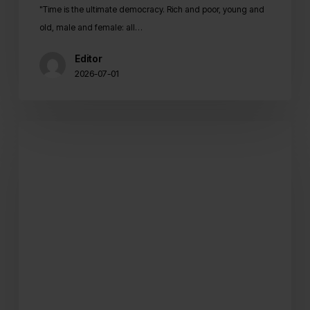
"Time is the ultimate democracy. Rich and poor, young and
old, male and female: all…
Editor
2026-07-01
Checklistan
som
gör
dina
kanaler
semesterredo