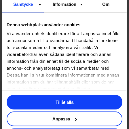
Samtycke
Information
Om
Next Post
4 inspirerande sidor
Denna webbplats använder cookies
vid idétorka
Vi använder enhetsidentifierare för att anpassa innehållet
och annonserna till användarna, tillhandahålla funktioner
för sociala medier och analysera vår trafik. Vi
vidarebefordrar även sådana identifierare och annan
information från din enhet till de sociala medier och
annons- och analysföretag som vi samarbetar med.
Dessa kan i sin tur kombinera informationen med annan
information som du har tillhandahållit eller som de har
samlat in när du har använt deras tjänster.
Related Posts
Tillåt alla
Här
Anpassa
är