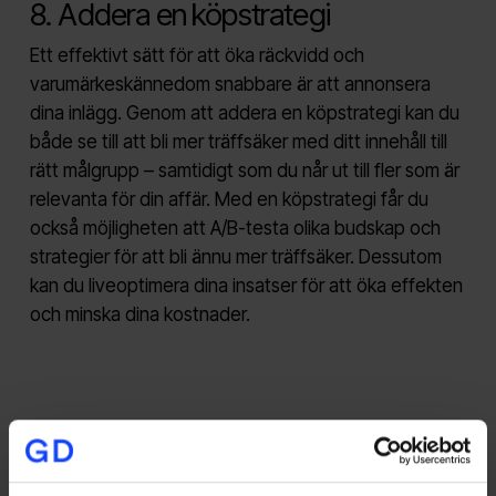
8. Addera en köpstrategi
Ett effektivt sätt för att öka räckvidd och
varumärkeskännedom snabbare är att annonsera
dina inlägg. Genom att addera en köpstrategi kan du
både se till att bli mer träffsäker med ditt innehåll till
rätt målgrupp – samtidigt som du når ut till fler som är
relevanta för din affär. Med en köpstrategi får du
också möjligheten att A/B-testa olika budskap och
strategier för att bli ännu mer träffsäker. Dessutom
kan du liveoptimera dina insatser för att öka effekten
och minska dina kostnader.