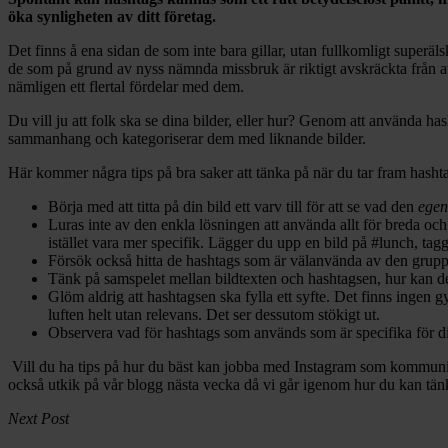
öka synligheten av ditt företag.
Det finns å ena sidan de som inte bara gillar, utan fullkomligt superäl
de som på grund av nyss nämnda missbruk är riktigt avskräckta från a
nämligen ett flertal fördelar med dem.
Du vill ju att folk ska se dina bilder, eller hur? Genom att använda has
sammanhang och kategoriserar dem med liknande bilder.
Här kommer några tips på bra saker att tänka på när du tar fram hasht
Börja med att titta på din bild ett varv till för att se vad den
egen
Luras inte av den enkla lösningen att använda allt för breda och 
istället vara mer specifik. Lägger du upp en bild på #lunch, tagg
Försök också hitta de hashtags som är välanvända av den grupp du
Tänk på samspelet mellan bildtexten och hashtagsen, hur kan des
Glöm aldrig att hashtagsen ska fylla ett syfte. Det finns ingen gy
luften helt utan relevans. Det ser dessutom stökigt ut.
Observera vad för hashtags som används som är specifika för di
Vill du ha tips på hur du bäst kan jobba med Instagram som kommunikat
också utkik på vår blogg nästa vecka då vi går igenom hur du kan tänka
Next Post