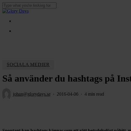
Skip
to
Close
main
Search
content
Menu
Menu
SOCIALA MEDIER
Så använder du hashtags på In
johan@glorydays.se
2016-04-06
4 min read
Spontant kan hashtags kännas som ett rätt betydelselöst påhitt,