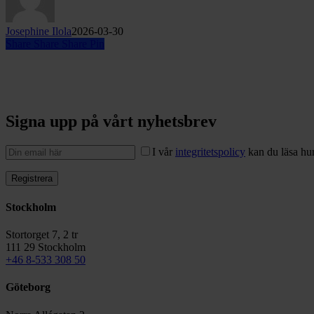
Josephine Ilola
2026-03-30
Share
Share
Share
Pin
Signa upp på vårt nyhetsbrev
I vår
integritetspolicy
kan du läsa hur
Stockholm
Stortorget 7, 2 tr
111 29 Stockholm
+46 8-533 308 50
Göteborg