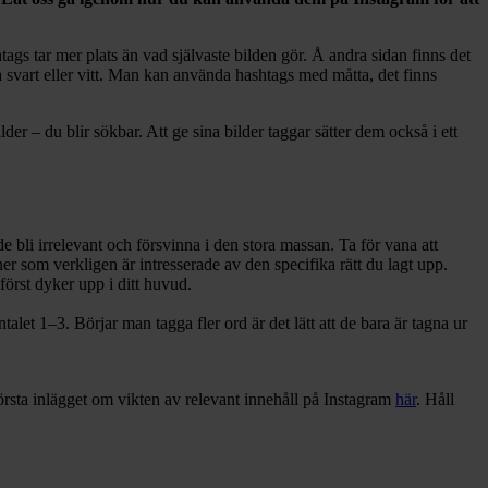
tags tar mer plats än vad självaste bilden gör. Å andra sidan finns det
svart eller vitt. Man kan använda hashtags med måtta, det finns
der – du blir sökbar. Att ge sina bilder taggar sätter dem också i ett
e bli irrelevant och försvinna i den stora massan. Ta för vana att
er som verkligen är intresserade av den specifika rätt du lagt upp.
först dyker upp i ditt huvud.
alet 1–3. Börjar man tagga fler ord är det lätt att de bara är tagna ur
örsta inlägget om vikten av relevant innehåll på Instagram
här
. Håll