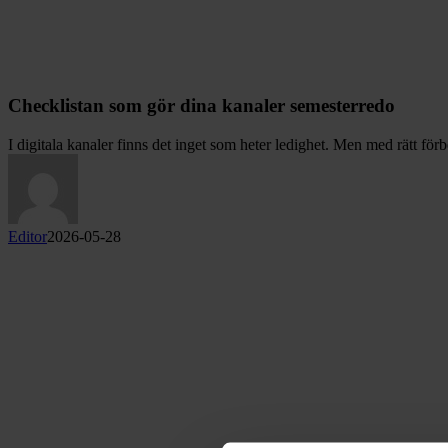
Checklistan som gör dina kanaler semesterredo
I digitala kanaler finns det inget som heter ledighet. Men med rätt fö
Editor
2026-05-28