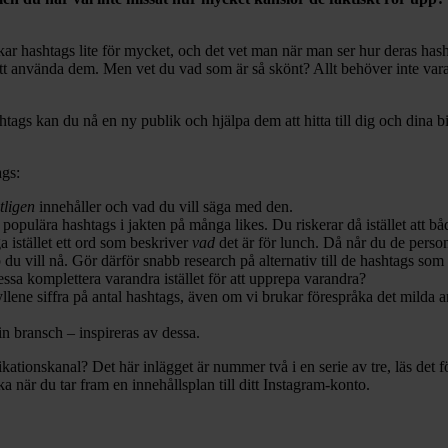
skar hashtags lite för mycket, och det vet man när man ser hur deras hash
tt använda dem. Men vet du vad som är så skönt? Allt behöver inte vara 
htags kan du nå en ny publik och hjälpa dem att hitta till dig och dina bil
ags:
tligen
innehåller och vad du vill säga med den.
populära hashtags i jakten på många likes. Du riskerar då istället att båd
a istället ett ord som beskriver
vad
det är för lunch. Då når du de person
 vill nå. Gör därför snabb research på alternativ till de hashtags som 
sa komplettera varandra istället för att upprepa varandra?
llene siffra på antal hashtags, även om vi brukar förespråka det milda ant
n bransch – inspireras av dessa.
ionskanal? Det här inlägget är nummer två i en serie av tre, läs det f
 när du tar fram en innehållsplan till ditt Instagram-konto.