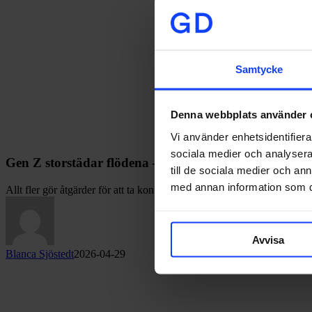
Samtycke
Denna webbplats använder 
Vi använder enhetsidentifierar
sociala medier och analysera 
Gen Z storstädar flödena – så överlever du gallringen
till de sociala medier och a
med annan information som du 
Allt fler gör åtgärder för att ta kontroll över sin skärmtid och innehål
Avvisa
Blanca Sjöstedt
2026-04-29