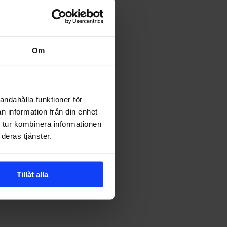
Om
ER
STRATEGI
andahålla funktioner för
n information från din enhet
 tur kombinera informationen
deras tjänster.
Tillåt alla
Organiskt
+
betalt
=