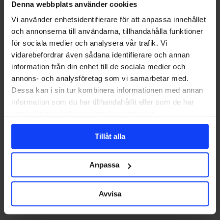
Denna webbplats använder cookies
hur
Att maxa försäljningen i december är ingen önskan utan ett måste
firar
Vi använder enhetsidentifierare för att anpassa innehållet
för många bolag. Men…
ditt
och annonserna till användarna, tillhandahålla funktioner
varumärke
för sociala medier och analysera vår trafik. Vi
jul?
vidarebefordrar även sådana identifierare och annan
information från din enhet till de sociala medier och
Blanca Sjöstedt
2025-12-16
annons- och analysföretag som vi samarbetar med.
Dessa kan i sin tur kombinera informationen med annan
information som du har tillhandahållit eller som de har
samlat in när du har använt deras tjänster.
Tillåt alla
Anpassa
Avvisa