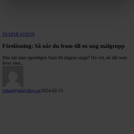
Föreläsning:
INSPIRATION
Så
når
Föreläsning: Så når du fram till en ung målgrupp
du
fram
Hur når man egentligen fram till dagens unga? Du vet, de där som
till
lever sina…
en
ung
målgrupp
johan@glorydays.se
2024-02-15