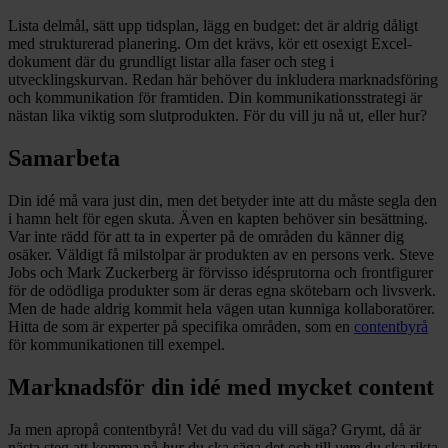
Lista delmål, sätt upp tidsplan, lägg en budget: det är aldrig dåligt
med strukturerad planering. Om det krävs, kör ett osexigt Excel-
dokument där du grundligt listar alla faser och steg i
utvecklingskurvan. Redan här behöver du inkludera marknadsföring
och kommunikation för framtiden. Din kommunikationsstrategi är
nästan lika viktig som slutprodukten. För du vill ju nå ut, eller hur?
Samarbeta
Din idé må vara just din, men det betyder inte att du måste segla den
i hamn helt för egen skuta. Även en kapten behöver sin besättning.
Var inte rädd för att ta in experter på de områden du känner dig
osäker. Väldigt få milstolpar är produkten av en persons verk. Steve
Jobs och Mark Zuckerberg är förvisso idésprutorna och frontfigurer
för de odödliga produkter som är deras egna skötebarn och livsverk.
Men de hade aldrig kommit hela vägen utan kunniga kollaboratörer.
Hitta de som är experter på specifika områden, som en
contentbyrå
för kommunikationen till exempel.
Marknadsför din idé med mycket content
Ja men apropå contentbyrå! Vet du vad du vill säga? Grymt, då är
nästa steg att komma på
hur
du ska säga det och till
vem
du ska rikta