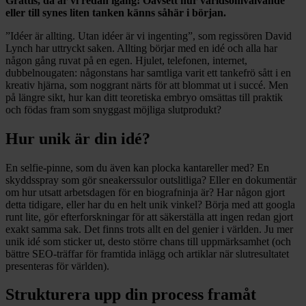
Grattis, då är vi redan igång! Oavsett hur världsomvälvande
eller till synes liten tanken känns såhär i början.
”Idéer är allting. Utan idéer är vi ingenting”, som regissören David
Lynch har uttryckt saken. Allting börjar med en idé och alla har
någon gång ruvat på en egen. Hjulet, telefonen, internet,
dubbelnougaten: någonstans har samtliga varit ett tankefrö sått i en
kreativ hjärna, som noggrant närts för att blommat ut i succé. Men
på längre sikt, hur kan ditt teoretiska embryo omsättas till praktik
och födas fram som snyggast möjliga slutprodukt?
Hur unik är din idé?
En selfie-pinne, som du även kan plocka kantareller med? En
skyddsspray som gör sneakerssulor outslitliga? Eller en dokumentär
om hur utsatt arbetsdagen för en biografninja är? Har någon gjort
detta tidigare, eller har du en helt unik vinkel? Börja med att googla
runt lite, gör efterforskningar för att säkerställa att ingen redan gjort
exakt samma sak. Det finns trots allt en del genier i världen. Ju mer
unik idé som sticker ut, desto större chans till uppmärksamhet (och
bättre SEO-träffar för framtida inlägg och artiklar när slutresultatet
presenteras för världen).
Strukturera upp din process framåt