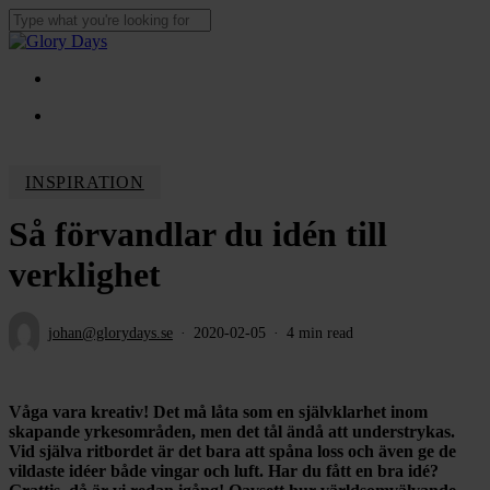
Skip
to
Close
main
Search
content
Menu
Menu
INSPIRATION
Så förvandlar du idén till
verklighet
johan@glorydays.se
2020-02-05
4 min read
Våga vara kreativ! Det må låta som en självklarhet inom
skapande yrkesområden, men det tål ändå att understrykas.
Vid själva ritbordet är det bara att spåna loss och även ge de
vildaste idéer både vingar och luft. Har du fått en bra idé?