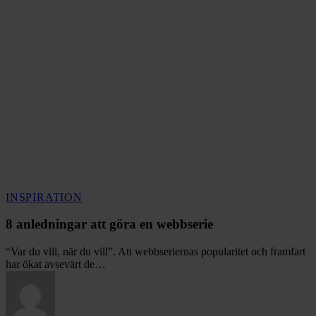
8
INSPIRATION
anledningar
att
8 anledningar att göra en webbserie
göra
en
“Var du vill, när du vill”. Att webbseriernas popularitet och framfart
webbserie
har ökat avsevärt de…