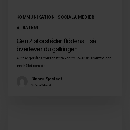
KOMMUNIKATION
SOCIALA MEDIER
STRATEGI
Gen Z storstädar flödena – så
överlever du gallringen
Allt fler gör åtgärder för att ta kontroll över sin skärmtid och
innehållet som de…
Blanca Sjöstedt
2026-04-29
Organiskt
+
betalt