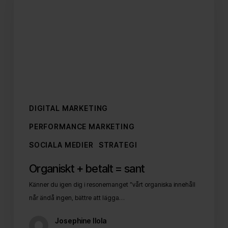
=
sant
DIGITAL MARKETING
PERFORMANCE MARKETING
SOCIALA MEDIER
STRATEGI
Organiskt + betalt = sant
Känner du igen dig i resonemanget ”vårt organiska innehåll
når ändå ingen, bättre att lägga…
Josephine Ilola