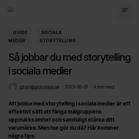
Skip
Menu
to
main
content
GUIDE
SOCIALA
MEDIER
STORYTELLING
Så jobbar du med storytelling
i sociala medier
johan@glorydays.se
2023-08-31
4 min read
Att jobba med storytelling i sociala medier är ett
effektivt sätt att fånga målgruppens
uppmärksamhet och samtidigt stärka ditt
varumärke. Men hur gör du då? Här kommer
några tips.