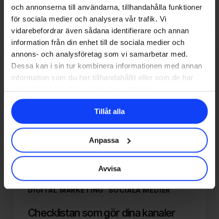
och annonserna till användarna, tillhandahålla funktioner
Related Posts
för sociala medier och analysera vår trafik. Vi
vidarebefordrar även sådana identifierare och annan
Checklistan
information från din enhet till de sociala medier och
som
annons- och analysföretag som vi samarbetar med.
gör
Dessa kan i sin tur kombinera informationen med annan
dina
information som du har tillhandahållit eller som de har
kanaler
samlat in när du har använt deras tjänster.
semesterredo
Tillåt alla
Anpassa
Avvisa
CONTENT MARKETING
DIGITAL MARKETING
SOCIALA MEDIER
Checklistan som gör dina kanaler