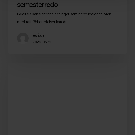
semesterredo
I digitala kanaler finns det inget som heter ledighet. Men
med rätt förberedelser kan du…
Editor
2026-05-28
Gen
Z
storstädar
flödena
–
så
överlever
du
gallringen