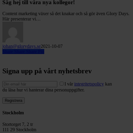
till
Säg hej till våra nya kollegor!
våra
nya
Content marketing växer så det knakar och så gör även Glory Days.
kollegor!
Här presenterar vi…
johan@glorydays.se
2021-10-07
Share
Share
Share
Pin
Signa upp på vårt nyhetsbrev
I vår
integritetspolicy
kan
du läsa hur vi hanterar dina personuppgifter.
Stockholm
Stortorget 7, 2 tr
111 29 Stockholm