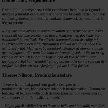
Goldie Lind, Projektledare
Goldie Lind kommer senast från eventbranschen, men är i grunden
utbildad journalist och älskar därför ord och briljanta texter. Hon har
ett lösningsorienterat fokus där struktur, teamwork och deadlines är
högsta prioritet.
– Jag har alltid drivits av kommunikation och skrivande och insåg
snabbt att jag ville arbeta med dessa komponenter, dock inte inom
traditionell journalistik. En effektiv kommunikation är enligt mig
stilistiskt korrekt och målgruppsanpassad vad det gäller både text
och bild/rörligt. Med en väl genomtänkt strategi så öppnar sig ofta
nya möjligheter där man kan hitta en framgångsfaktor för att ta sig
igenom bruset. Ett ledord är som så ofta att kvalité alltid lyser
igenom. Rörligt har ”trendat” ett tag nu, men det känns som om det
fortfarande finns en stor efterfrågan på det i olika former.
Therese Nilsson, Produktionsledare
Therese har en bakgrund som grafisk designer och
produktionsledare, både på byråsidan och beställarsidan. Genom sin
förmåga att både se helhet och detaljer kommer hon säkerställa att
våra kunder alltid får kvalitativt innehåll.
– Något jag är väldigt bra på är att se helheten i innehåll, men även