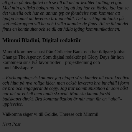
att gå in på detaljnivå och se till att det är kvalitet i allting vi gör.
Med min grafiska bakgrund tror jag att jag har en fördel, jag kan se
det visuella och har en annan typ av förståelse som kommer att
hjälpa teamet att leverera bra innehåll. Det är viktigt att tänka på
vad målgruppen vill ha och i vilka kanaler de finns. Att se till att det
finns en kontinuitet och se till att hålla igång kommunikationen.
Mimmi Bladini, Digital redaktör
Mimmi kommer senast från Collector Bank och har tidigare jobbat
Change The Agency. Som digital redaktör på Glory Days får hon
kombinera sina två favoritroller – projektledning och
innehållsskapare.
– Förhoppningsvis kommer jag hjälpa våra kunder att vara kreativa
och hitta på nya roliga idéer, men också leverera bra innehåll i form
av bra och engagerande copy. Jag tror
kommunikation är som bäst
när det är enkelt men ändå skruvat. Man ska kunna förstå
budskapet direkt. Bra kommunikation är när man får en “aha”-
upplevelse.
Välkomna säger vi till Goldie, Therese och Mimmi!
Next Post