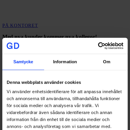
Med
PÅ KONTORET
nya
kunder
Med nya kunder kommer nya kollegor!
kommer
nya
Under 2022 hade vi glädjen att välkomna flera nya kunder till Glory
kollegor!
Days, vilket ledde…
Samtycke
Information
Om
johan@glorydays.se
2023-01-25
Denna webbplats använder cookies
Vi använder enhetsidentifierare för att anpassa innehållet
och annonserna till användarna, tillhandahålla funktioner
för sociala medier och analysera vår trafik. Vi
vidarebefordrar även sådana identifierare och annan
information från din enhet till de sociala medier och
annons- och analysföretag som vi samarbetar med.