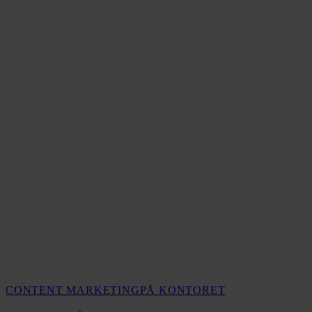
Säg
CONTENT MARKETING
PÅ KONTORET
hej