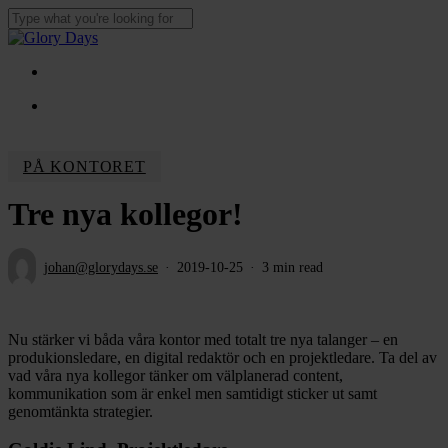
Skip
to
Close
main
Search
content
Menu
Menu
PÅ KONTORET
Tre nya kollegor!
johan@glorydays.se
2019-10-25
3 min read
Nu stärker vi båda våra kontor med totalt tre nya talanger – en
produkionsledare, en digital redaktör och en projektledare. Ta del av
vad våra nya kollegor tänker om välplanerad content,
kommunikation som är enkel men samtidigt sticker ut samt
genomtänkta strategier.