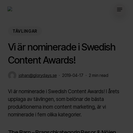
Skip
Menu
to
main
content
TÄVLINGAR
Vi är nominerade i Swedish
Content Awards!
johan@glorydays.se
2019-04-17
2 min read
Vi är nominerade i Swedish Content Awards! I årets
upplaga av tävlingen, som belönar de bästa
produktionerna inom content marketing, är vi
nominerade i fem olika kategorier.
The Barn – Branschkategorin Resor & Nöjen