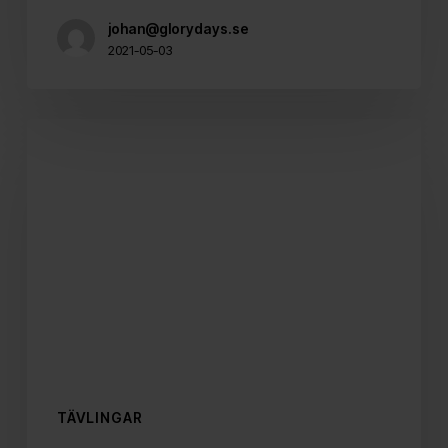
johan@glorydays.se
2021-05-03
Dubbla
nomineringar
i
Publishingpriset
2020
TÄVLINGAR