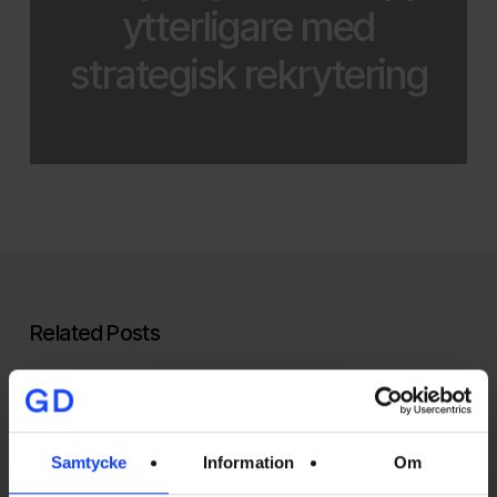
ytterligare med
strategisk rekrytering
Related Posts
Silver
i
Swedish
Samtycke
Information
Om
Content
Awards