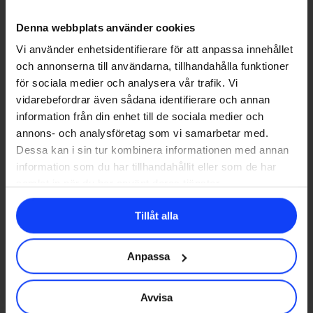
2021
Denna webbplats använder cookies
Vi använder enhetsidentifierare för att anpassa innehållet
och annonserna till användarna, tillhandahålla funktioner
för sociala medier och analysera vår trafik. Vi
vidarebefordrar även sådana identifierare och annan
information från din enhet till de sociala medier och
TÄVLINGAR
annons- och analysföretag som vi samarbetar med.
Dessa kan i sin tur kombinera informationen med annan
Silver i Swedish Content Awards
information som du har tillhandahållit eller som de har
2021
samlat in när du har använt deras tjänster.
Vi vann silver i årets upplaga av Swedish Content Awards
Tillåt alla
tillsammans med våra vänner på…
johan@glorydays.se
Anpassa
2021-05-21
Avvisa