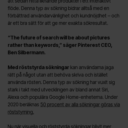
att sedan hitta liknande produkter i ett interaktivt
flöde. Denna typ av sökning bidrar alltså med en
förbättrad användarvänlighet och kundnöjdhet – och
är ett bra sätt för att ge mer exakta sökresultat.
“The future of search will be about pictures
rather than keywords,” säger Pinterest CEO,
Ben Silbermann.
Med röststyrda sökningar
kan användarna jaga
rätt på något utan att behöva skriva och istället
använda rösten. Denna typ av sökning har vuxit sig
stark i takt med utvecklingen av bland annat Siri,
Alexa och populära Google Home-enheterna. Under
2020 beräknas
50 procent av alla sökningar göras via
röststyrning.
Nu när visuella och röststyrda sökningar blivit mer