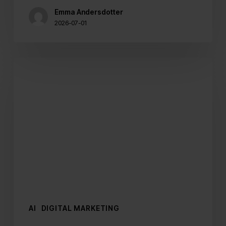
Emma Andersdotter
2026-07-01
Så
vässar
du
projektlederiet
med
AI
AI
DIGITAL MARKETING