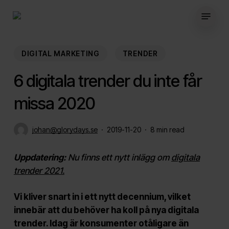
Skip
Menu
to
main
content
DIGITAL MARKETING
TRENDER
6 digitala trender du inte får
missa 2020
johan@glorydays.se
2019-11-20
8 min read
Uppdatering:
Nu finns ett nytt inlägg om
digitala
trender 2021.
Vi kliver snart in i ett nytt decennium, vilket
innebär att du behöver ha koll på nya digitala
trender. Idag är k
onsumenter otåligare än