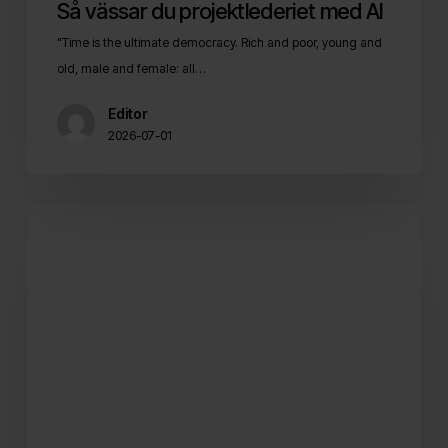
Så vässar du projektlederiet med AI
"Time is the ultimate democracy. Rich and poor, young and
old, male and female: all…
Editor
2026-07-01
Checklistan
som
gör
dina
kanaler
semesterredo