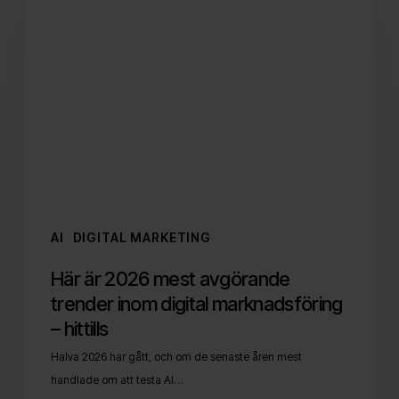
är
2026
mest
avgörande
trender
inom
digital
marknadsföring
–
hittills
AI
DIGITAL MARKETING
Här är 2026 mest avgörande
trender inom digital marknadsföring
– hittills
Halva 2026 har gått, och om de senaste åren mest
handlade om att testa AI…