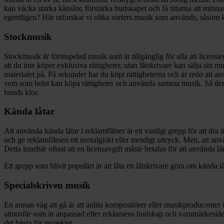
kan väcka starka känslor, förstärka budskapet och få tittarna att minn
egentligen? Här utforskar vi olika sorters musik som används, såsom kä
Stockmusik
Stockmusik är förinspelad musik som är tillgänglig för alla att licensier
att du inte köper exklusiva rättigheter, utan låtskrivare kan sälja sin
materialet på. På sekunder har du köpt rättigheterna och är redo att a
vem som helst kan köpa rättigheter och använda samma musik. Så den lå
hunds klor.
Kända låtar
Att använda kända låtar i reklamfilmer är ett vanligt grepp för att d
och ge reklamfilmen ett nostalgiskt eller trendigt uttryck. Men, att an
Detta innebär oftast att en licensavgift måste betalas för att använda
Ett grepp som blivit populärt är att låta en låtskrivare göra om kända lå
Specialskriven musik
En annan väg att gå är att anlita kompositörer eller musikproducenter 
atmosfär som är anpassad efter reklamens budskap och varumärkesidentit
det bästa för projektet.