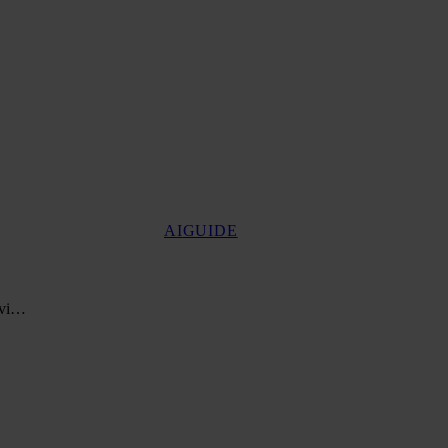
AI
GUIDE
r vi…