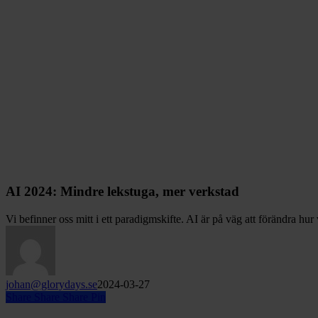
AI 2024: Mindre lekstuga, mer verkstad
Vi befinner oss mitt i ett paradigmskifte. AI är på väg att förändra hu
johan@glorydays.se
2024-03-27
Share
Share
Share
Pin