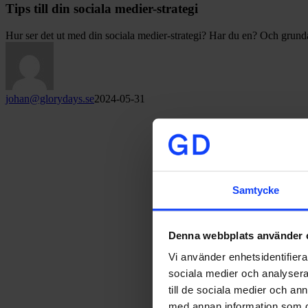
Tips till din sociala medier-strategi
Hur ser det ut med din sociala medier-strategi? Har du en? Och grun
johan@glorydays.se
2024-05-31
Samtycke
Denna webbplats använder 
Vi använder enhetsidentifierar
sociala medier och analysera 
till de sociala medier och a
med annan information som du 