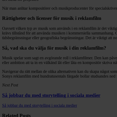
När man anlitar kompositörer och musikproducenter för specialskriven m
Rättigheter och licenser för musik i reklamfilm
Oavsett vilken typ av musik som används i en reklamfilm är det viktigt 
krävs tillstånd för att använda musiken i kommersiella sammanhang. Ge
tidsbegränsningar eller geografiska begränsningar. Det är viktigt att n
Så, vad ska du välja för musik i din reklamfilm?
Musik spelar som sagt en avgörande roll i reklamfilmer. Den kan påverk
eller ambition att ta in en välkänd låt eller låta en kompositör skriva någ
Navigerar du rätt mellan de olika alternativen kan du skapa något so
Sonys reklamfilm med hundratusentals färgade bollar studsandes ned 
Next Post
Så jobbar du med storytelling i sociala medier
Så jobbar du med storytelling i sociala medier
Related Posts