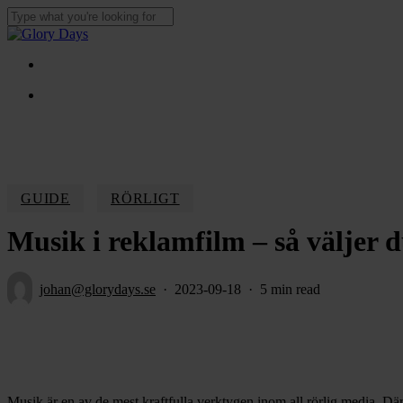
Skip
to
Close
main
Search
content
Menu
Menu
GUIDE
RÖRLIGT
Musik i reklamfilm – så väljer d
johan@glorydays.se
2023-09-18
5 min read
Musik är en av de mest kraftfulla verktygen inom all rörlig media. Därf