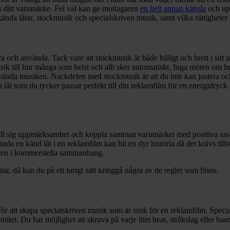
as ditt varumärke. Fel val kan ge mottagaren
en helt annan känsla
och upp
nda låtar, stockmusik och specialskriven musik, samt vilka rättigheter so
a och använda. Tack vare att stockmusik är både billigt och brett i sitt ut
 musik till hur många som helst och allt sker automatiskt. Inga möten om 
nvända musiken. Nackdelen med stockmusik är att du inte kan justera och 
t som du tycker passar perfekt till din reklamfilm för en energidryck k
ra till sig uppmärksamhet och koppla samman varumärket med positiva ass
vända en känd låt i en reklamfilm kan bli en dyr historia då det krävs til
 låten i kommersiella sammanhang.
tar, då kan du på ett lurigt sätt kringgå några av de regler som finns.
för att skapa specialskriven musik som är unik för en reklamfilm. Specia
et. Du har möjlighet att skruva på varje litet beat, stråkslag eller bas