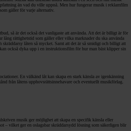
fattning än vad du ville uppnå. Men hur fungerar musik i reklamfilm
m gäller för varje alternativ.
bud, så är det också det vanligaste att använda. Att det är billigt är för
hur lång rättighetstid som gäller eller vilka marknader du ska använda
skräddarsy låten så mycket. Samt att det är så smidigt och billigt att
an också dyka upp i en instruktionsfilm för hur man bäst klipper sin
ociationer. En välkänd låt kan skapa en stark känsla av igenkänning
lstånd från låtens upphovsrättsinnehavare och eventuellt musikförlag.
lskriven musik ger möjlighet att skapa en specifik känsla eller
not – vilket ger en oslagsbar skräddarsydd lösning som säkerligen blir