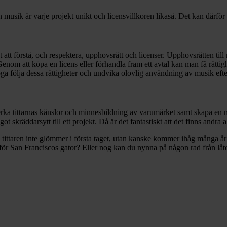
usik är varje projekt unikt och licensvillkoren likaså. Det kan därför 
att förstå, och respektera, upphovsrätt och licenser. Upphovsrätten till 
nom att köpa en licens eller förhandla fram ett avtal kan man få rättigh
oga följa dessa rättigheter och undvika olovlig användning av musik efte
a tittarnas känslor och minnesbildning av varumärket samt skapa en mer 
ot skräddarsytt till ett projekt. Då är det fantastiskt att det finns andra a
m tittaren inte glömmer i första taget, utan kanske kommer ihåg många å
för San Franciscos gator? Eller nog kan du nynna på någon rad från lå