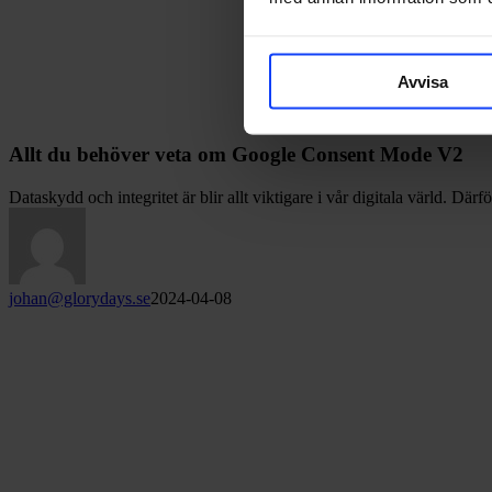
Avvisa
Allt du behöver veta om Google Consent Mode V2
Dataskydd och integritet är blir allt viktigare i vår digitala värld. Dä
johan@glorydays.se
2024-04-08