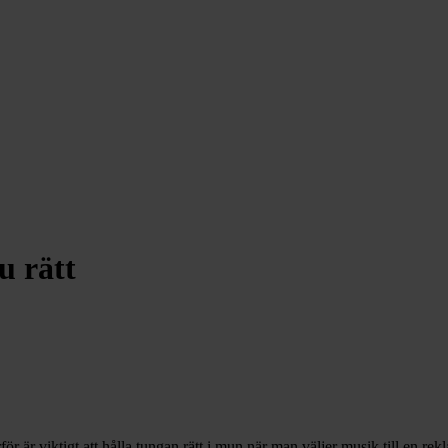
u rätt
ör är viktigt att hålla tungan rätt i mun när man väljer musik till en re