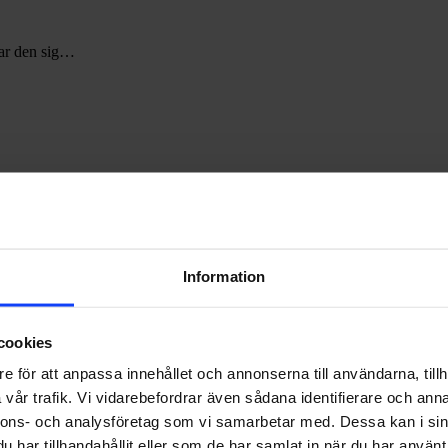
dar den sig…
Allt
du
behöver
veta
om
Google
Consent
Information
Mode
V2
cookies
e för att anpassa innehållet och annonserna till användarna, tillh
vår trafik. Vi vidarebefordrar även sådana identifierare och anna
nnons- och analysföretag som vi samarbetar med. Dessa kan i sin
har tillhandahållit eller som de har samlat in när du har använt 