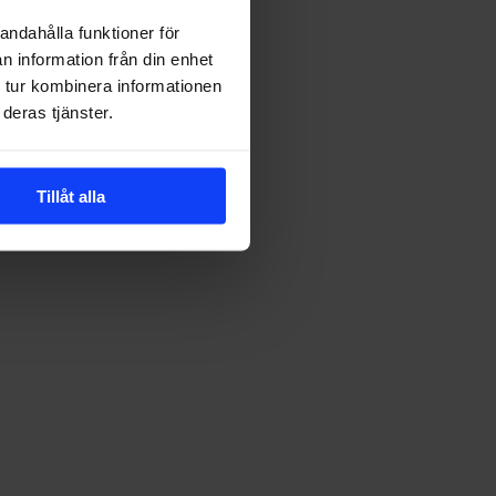
andahålla funktioner för
render
n information från din enhet
nom
 tur kombinera informationen
ontent
deras tjänster.
arketing
023
Tillåt alla