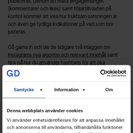
publiceras. Genom att mäta engagemanget
(kommentarer och likes) samt följartillväxten på
kontot kommer att visa hur fruktsam satsningen är
och även ge tydliga indikationer på vad som bör
justeras.
Gå gärna in och läs de tidigare två inläggen om
Instagrams nya algoritm och relevant innehåll
samt
tips på hur du
använder hashtags för att öka
synligheten
på ditt innehåll.
Lycka till!
Samtycke
Information
Om
Denna webbplats använder cookies
Vi använder enhetsidentifierare för att anpassa innehållet
och annonserna till användarna, tillhandahålla funktioner