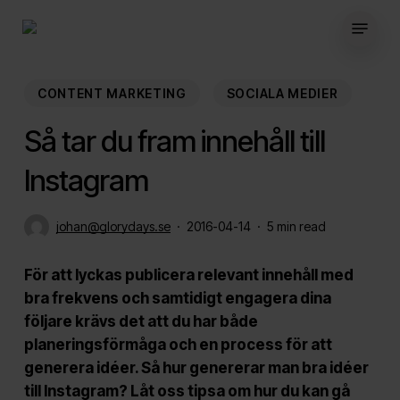
Skip
Menu
to
main
content
CONTENT MARKETING
SOCIALA MEDIER
Så tar du fram innehåll till
Instagram
johan@glorydays.se
2016-04-14
5 min read
För att lyckas publicera relevant innehåll med
bra frekvens och samtidigt engagera dina
följare krävs det att du har både
planeringsförmåga och en process för att
generera idéer. Så hur genererar man bra idéer
till Instagram? Låt oss tipsa om hur du kan gå