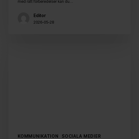
med rätt förberedelser kan du…
Editor
2026-05-28
Gen
Z
storstädar
flödena
–
så
överlever
du
gallringen
KOMMUNIKATION
SOCIALA MEDIER