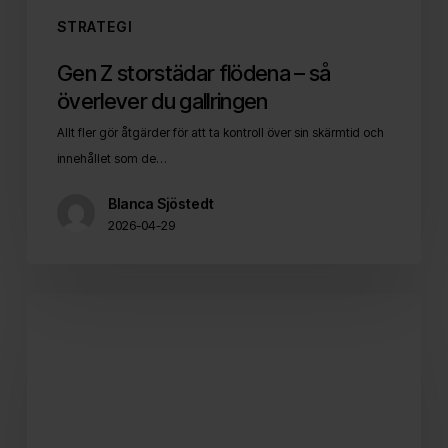
STRATEGI
Gen Z storstädar flödena – så
överlever du gallringen
Allt fler gör åtgärder för att ta kontroll över sin skärmtid och
innehållet som de…
Blanca Sjöstedt
2026-04-29
Organiskt
+
betalt
=
sant