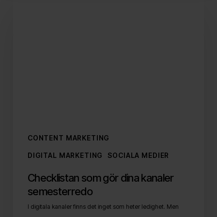
som
gör
dina
kanaler
semesterredo
CONTENT MARKETING
DIGITAL MARKETING
SOCIALA MEDIER
Checklistan som gör dina kanaler
semesterredo
I digitala kanaler finns det inget som heter ledighet. Men