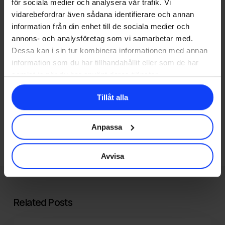
för sociala medier och analysera vår trafik. Vi
vidarebefordrar även sådana identifierare och annan
Next Post
information från din enhet till de sociala medier och
Så använder du
annons- och analysföretag som vi samarbetar med.
Dessa kan i sin tur kombinera informationen med annan
hashtags på
information som du har tillhandahållit eller som de har
samlat in när du har använt deras tjänster.
Instagram
Tillåt alla
Anpassa
Avvisa
Related Posts
Checklistan