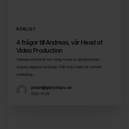
Production
RÖRLIGT
4 frågor till Andreas, vår Head of
Video Production
Videoproduktioner och rörlig media är självklarheter i
dagens digitala landskap. Från Insta-reels till content
marketing…
johan@glorydays.se
2022-10-20
Vad
är