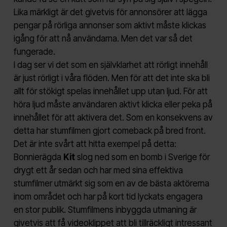
Lika märkligt är det givetvis för annonsörer att lägga
pengar på rörliga annonser som aktivt måste klickas
igång för att nå användarna. Men det var så det
fungerade.
I dag ser vi det som en självklarhet att rörligt innehåll
är just rörligt i våra flöden. Men för att det inte ska bli
allt för stökigt spelas innehållet upp utan ljud. För att
höra ljud måste användaren aktivt klicka eller peka på
innehållet för att aktivera det. Som en konsekvens av
detta har stumfilmen gjort comeback på bred front.
Det är inte svårt att hitta exempel på detta:
Bonnierägda
Kit
slog ned som en bomb i Sverige för
drygt ett år sedan och har med sina effektiva
stumfilmer utmärkt sig som en av de bästa aktörerna
inom området och har på kort tid lyckats engagera
en stor publik. Stumfilmens inbyggda utmaning är
givetvis att få videoklippet att bli tillräckligt intressant