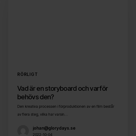
en
storyboard
och
varför
behövs
den?
RÖRLIGT
Vad är en storyboard och varför
behövs den?
Den kreativa processen i förproduktionen av en film består
av flera steg, vilka har varsin…
johan@glorydays.se
2022-10-04