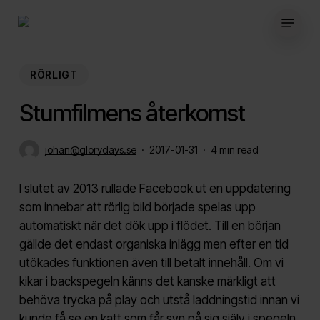
Skip
Menu
to
main
content
RÖRLIGT
Stumfilmens återkomst
johan@glorydays.se
2017-01-31
4 min read
I slutet av 2013 rullade Facebook ut en uppdatering
som innebar att rörlig bild började spelas upp
automatiskt när det dök upp i flödet. Till en början
gällde det endast organiska inlägg men efter en tid
utökades funktionen även till betalt innehåll. Om vi
kikar i backspegeln känns det kanske märkligt att
behöva trycka på play och utstå laddningstid innan vi
kunde få se en katt som får syn på sig själv i spegeln.