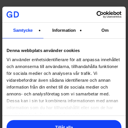
Samtycke
Information
Om
Related Posts
Musik
Denna webbplats använder cookies
i
Vi använder enhetsidentifierare för att anpassa innehållet
reklamfilm
och annonserna till användarna, tillhandahålla funktioner
–
för sociala medier och analysera vår trafik. Vi
så
vidarebefordrar även sådana identifierare och annan
väljer
information från din enhet till de sociala medier och
du
annons- och analysföretag som vi samarbetar med.
Dessa kan i sin tur kombinera informationen med annan
rätt
information som du har tillhandahållit eller som de har
samlat in när du har använt deras tjänster.
Tillåt alla