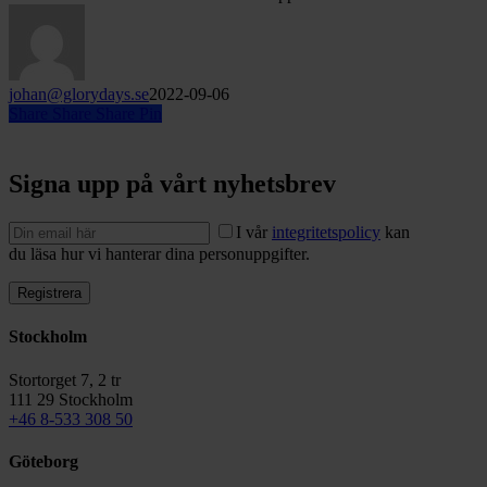
kommer
du
igång
johan@glorydays.se
2022-09-06
Share
Share
Share
Pin
Signa upp på vårt nyhetsbrev
I vår
integritetspolicy
kan
du läsa hur vi hanterar dina personuppgifter.
Stockholm
Stortorget 7, 2 tr
111 29 Stockholm
+46 8-533 308 50
Göteborg