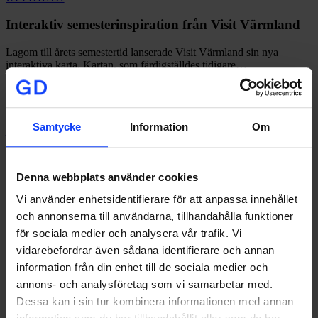
semesterinspiration
från
Interaktiv semesterinspiration från Visit Värmland
Visit
Värmland
Lagom till årets semestertid lanserade Visit Värmland sin nya
interaktiva karta. Kartan, som färdigställdes tidigare…
Samtycke
Information
Om
johan@glorydays.se
2023-07-06
Denna webbplats använder cookies
Vi använder enhetsidentifierare för att anpassa innehållet
och annonserna till användarna, tillhandahålla funktioner
för sociala medier och analysera vår trafik. Vi
vidarebefordrar även sådana identifierare och annan
information från din enhet till de sociala medier och
annons- och analysföretag som vi samarbetar med.
Dessa kan i sin tur kombinera informationen med annan