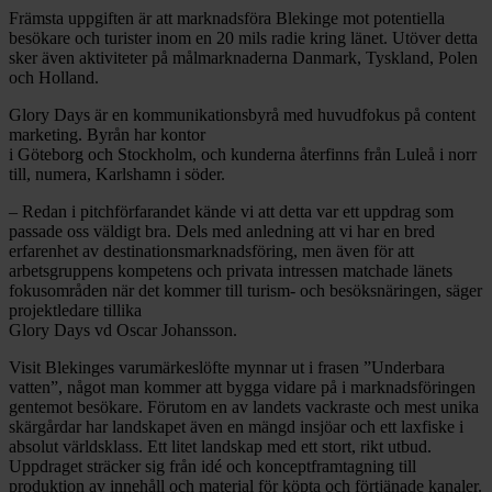
Främsta uppgiften är att marknadsföra Blekinge mot potentiella
besökare och turister inom en 20 mils radie kring länet. Utöver detta
sker även aktiviteter på målmarknaderna Danmark, Tyskland, Polen
och Holland.
Glory Days är en kommunikationsbyrå med huvudfokus på content
marketing. Byrån har kontor
i Göteborg och Stockholm, och kunderna återfinns från Luleå i norr
till, numera, Karlshamn i söder.
– Redan i pitchförfarandet kände vi att detta var ett uppdrag som
passade oss väldigt bra. Dels med anledning att vi har en bred
erfarenhet av destinationsmarknadsföring, men även för att
arbetsgruppens kompetens och privata intressen matchade länets
fokusområden när det kommer till turism- och besöksnäringen, säger
projektledare tillika
Glory Days vd Oscar Johansson.
Visit Blekinges varumärkeslöfte mynnar ut i frasen ”Underbara
vatten”, något man kommer att bygga vidare på i marknadsföringen
gentemot besökare. Förutom en av landets vackraste och mest unika
skärgårdar har landskapet även en mängd insjöar och ett laxfiske i
absolut världsklass. Ett litet landskap med ett stort, rikt utbud.
Uppdraget sträcker sig från idé och konceptframtagning till
produktion av innehåll och material för köpta och förtjänade kanaler.