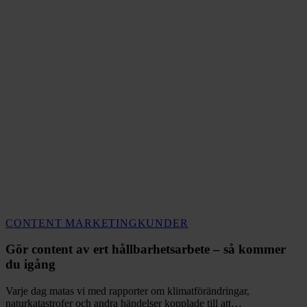
Gör
CONTENT MARKETING
KUNDER
content
av
Gör content av ert hållbarhetsarbete – så kommer
ert
du igång
hållbarhetsarbete
–
Varje dag matas vi med rapporter om klimatförändringar,
så
naturkatastrofer och andra händelser kopplade till att…