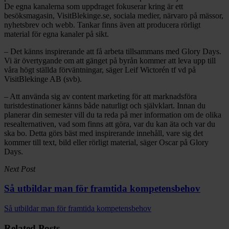
De egna kanalerna som uppdraget fokuserar kring är ett
besöksmagasin, VisitBlekinge.se, sociala medier, närvaro på mässor,
nyhetsbrev och webb. Tankar finns även att producera rörligt
material för egna kanaler på sikt.
– Det känns inspirerande att få arbeta tillsammans med Glory Days.
Vi är övertygande om att gänget på byrån kommer att leva upp till
våra högt ställda förväntningar, säger Leif Wictorén tf vd på
VisitBlekinge AB (svb).
– Att använda sig av content marketing för att marknadsföra
turistdestinationer känns både naturligt och självklart. Innan du
planerar din semester vill du ta reda på mer information om de olika
resealternativen, vad som finns att göra, var du kan äta och var du
ska bo. Detta görs bäst med inspirerande innehåll, vare sig det
kommer till text, bild eller rörligt material, säger Oscar på Glory
Days.
Next Post
Så utbildar man för framtida kompetensbehov
Så utbildar man för framtida kompetensbehov
Related Posts