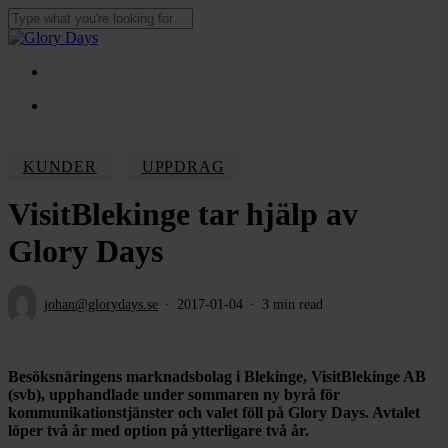
Skip
to
Close
main
Search
content
Menu
Menu
KUNDER
UPPDRAG
VisitBlekinge tar hjälp av
Glory Days
johan@glorydays.se
2017-01-04
3 min read
Besöksnäringens marknadsbolag i Blekinge, VisitBlekinge AB
(svb), upphandlade under sommaren ny byrå för
kommunikationstjänster och valet föll på Glory Days. Avtalet
löper två år med option på ytterligare två år.