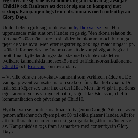
registrerade sig ville hyra minderåriga flickor. Idag avslöjar
Child10 och Realstars att det rör sig om en kampanj mot
sexköp. Kampanjen togs fram tillsammans med contentbyrån
Glory Days.
Under helgen gick sugardatingsidan
hyrflickvän.se
live. Här
uppmanades män runt om i landet att ge sig ”den sköna relation du
förtjänar”. 808 män skrev in sin ålder, hemkommun och hur unga
tjejer de ville hyra. Men efter registrering dök inga matchningar upp,
istället informerades användarna om att de var på väg att begå ett
brott. I natt bytte landningssidan skepnad och blev istället en
tydligare kampanjsida mot sexköp med traffickingorganisationerna
Child10
och
Realstars
som avsändare.
– Vi ville göra en provokativ kampanj som verkligen nådde ut. De
vanliga preventiva insatserna om sexköp når sällan hela vägen. De
män som köper sex tittar inte åt det hållet. Men när vi går in på deras
egna arenor lyckas vi mycket bättre, säger Ida Östensson, chef för
kommunikation och påverkan på Child10.
Hyrflickvän.se har dels marknadsförts genom Google Ads men även
genom affischer och flyers på ett 60-tal olika platser i landet. Allt för
att efterlikna de metoder som riktiga sugardatingsidor använder sig
av. Kampanjsidan togs fram i samarbete med contentbyrån Glory
Days.