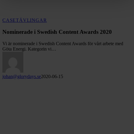
Nominerade
CASE
TÄVLINGAR
i
Swedish
Nominerade i Swedish Content Awards 2020
Content
Awards
Vi är nominerade i Swedish Content Awards för vårt arbete med
2020
Göta Energi. Kategorin vi…
johan@glorydays.se
2020-06-15