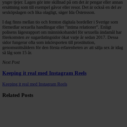
yngre tjejer. Lagen gör inte skillnad på om det är pengar eller annan
ersättning som till exempel gåvor eller resor. Det är också en del av
sexköpslagen och lika olagligt, säger Ida Östensson.
I dag finns mellan tio och femton digitala bordeller i Sverige som
förmedlar sexuella handlingar eller ”intima relationer”. Enligt
polisens lägesrapport om människohandel för sexuella ändamål har
förekomsten av sugardatingsidor ökat varje år sedan 2017. Dessa
sidor fungerar ofta som inkörsporten till prostitution,
genomsnittsåldern för den första erfarenheten av att sälja sex är idag
så låg som 15 år.
Next Post
Keeping it real med Instagram Reels
Keeping it real med Instagram Reels
Related Posts