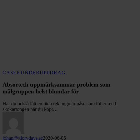
Absortech
CASE
KUNDER
UPPDRAG
uppmärksammar
problem
Absortech uppmärksammar problem som
som
målgruppen helst blundar för
målgruppen
helst
Har du också fått en liten rektangulär påse som följer med
blundar
skokartongen när du köpt…
för
johan@glorydays.se
2020-06-05