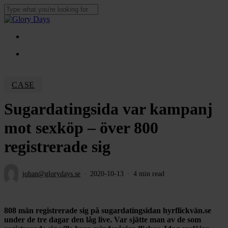
Skip
to
Close
main
Search
content
Menu
Menu
CASE
Sugardatingsida var kampanj
mot sexköp – över 800
registrerade sig
johan@glorydays.se
2020-10-13
4 min read
808 män registrerade sig på sugardatingsidan hyrflickvän.se
under de tre dagar den låg live. Var sjätte man av de som