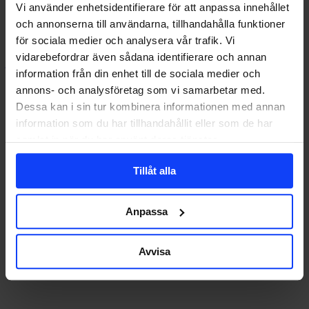
AR-
Vi använder enhetsidentifierare för att anpassa innehållet
spel
och annonserna till användarna, tillhandahålla funktioner
för sociala medier och analysera vår trafik. Vi
vidarebefordrar även sådana identifierare och annan
johan@glorydays.se
2021-08-19
information från din enhet till de sociala medier och
annons- och analysföretag som vi samarbetar med.
Dessa kan i sin tur kombinera informationen med annan
information som du har tillhandahållit eller som de har
samlat in när du har använt deras tjänster.
Tillåt alla
Anpassa
Avvisa