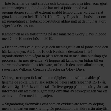
– Inte bara har de varit snabba och kommit med nya idéer som gjort
att kampanjen tagit höjd – de
har också jobbat med två
organisationer som i ett extremt snabbt tempo under kort tid velat
göra
kampanjen helt fläckfri. Utan Glory Days hade budskapet om
att sugardating är förtäckt
prostitution aldrig nått ut det nu har gjort,
säger Ida Östensson.
Kampanjen är en fortsättning på det samarbete Glory Days inledde
med Child10 under hösten 2019.
– Det har känts väldigt viktigt och meningsfullt att få jobba med den
här kampanjen. Att Child10 och Realstars dessutom är två
organisationer som vågar ta plats för att nå ut med sina budskap gör
processen än mer givande. Vi hoppas att kampanjen bidrar till en
större medvetenhet hos förövare, offer och den stora allmänheten,
säger Isak Wilkens, Creative Director på Glory Days.
Vid registreringen fick männen möjlighet att bestämma ålder på
tjejerna de sökte. En av sex sökte på tjejer i åldersspannet 15-17 år,
det vill säga 16,6 % ville betala för övergrepp på minderårig. Just att
informera om att även sugardating omfattas av sexköpslagen var ett
av huvudmålen med kampanjen.
– Sugardating skönmålas ofta som en exklusivare form av dejting
men är enbart en omskrivning för prostitution där äldre män utnyttjar