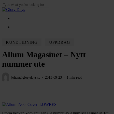
Skip
to
Close
main
Search
content
Menu
Menu
KUNDTIDNING
UPPDRAG
Allum Magasinet – Nytt
nummer ute
johan@glorydays.se
2013-09-23
1 min read
I förra veckan kom äntligen 6:e numret av Allum Magasinet ut. Ett