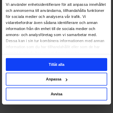
Vi använder enhetsidentifierare för att anpassa innehållet
och annonserna till användarna, tillhandahålla funktioner
för sociala medier och analysera vår trafik. Vi
vidarebefordrar även sådana identifierare och annan
Nike
RÖRLIGT
UPPDRAG
information från din enhet till de sociala medier och
x
annons- och analysföretag som vi samarbetar med.
Stadium
Nike x Stadium – Varför springer du?
–
Dessa kan i sin tur kombinera informationen med annan
Varför
För att rensa huvudet, för att få en stund av ensamtid eller för att
information som du har tillhandahållit eller som de har
springer
en…
samlat in när du har använt deras tjänster.
du?
Tillåt alla
johan@glorydays.se
2021-05-17
Anpassa
Avvisa