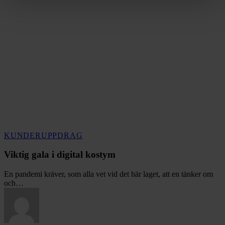
Viktig
KUNDER
UPPDRAG
gala
i
Viktig gala i digital kostym
digital
kostym
En pandemi kräver, som alla vet vid det här laget, att en tänker om
och…