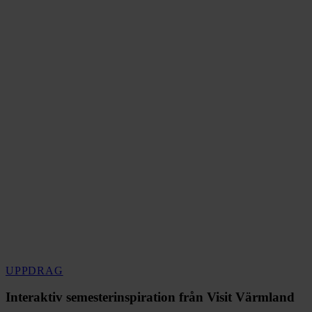
Interaktiv
UPPDRAG
semesterinspiration
från
Interaktiv semesterinspiration från Visit Värmland
Visit