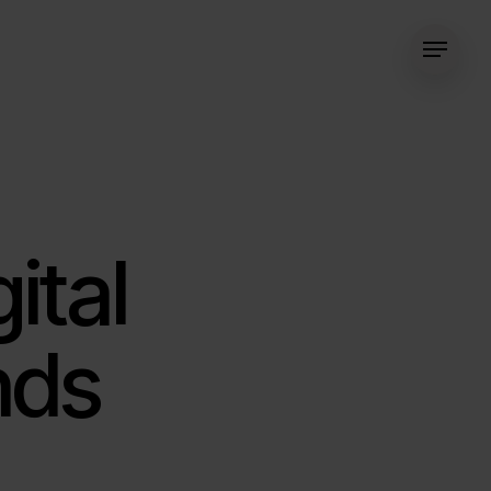
Menu
ital
nds