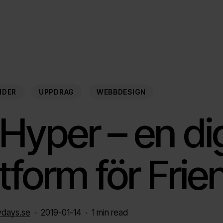
NDER
UPPDRAG
WEBBDESIGN
Hyper – en dig
ttform för Frie
ydays.se
2019-01-14
1 min read