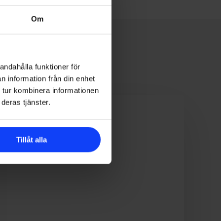
Om
andahålla funktioner för
n information från din enhet
 tur kombinera informationen
Gör
deras tjänster.
content
av
ert
Tillåt alla
hållbarhetsarbete
–
så
kommer
du
igång