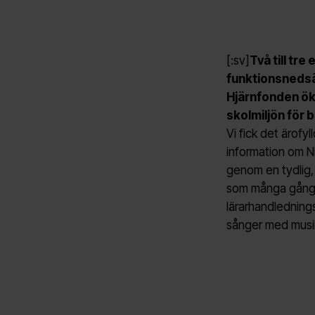
[:sv]
Två till tr
funktionsnedsät
Hjärnfonden ök
skolmiljön för 
Vi fick det ärofy
information om N
genom en tydlig,
som många gånge
lärarhandledning
sånger med musik