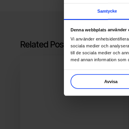
Samtycke
Denna webbplats använder 
Vi använder enhetsidentifierar
Related Posts
sociala medier och analysera 
till de sociala medier och a
Interaktiv
med annan information som du 
semesterinspiration
från
Visit
Avvisa
Värmland