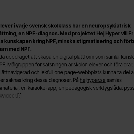
e elever i varje svensk skolklass har en neuropsykiatrisk
tning, en NPF-diagnos. Med projektet Hej Hyper vill F
a kunskapen kring NPF, minska stigmatisering och förb
barn med NPF.
llda uppdraget att skapa en digital plattform som samlar kuns
PF. Målgruppen för satsningen är skolor, elever och föräldrar
 lättnavigerad och lekfull one page-webbplats kunna ta del 
r saknas kring dessa diagnoser. På
hejhyper.se
samlas
smaterial, en karaoke-app, en pedagogisk verktygslåda, pyss
videor.[:]