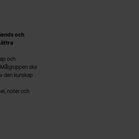
riends och
ättra
kap och
. Målgruppen ska
av den kunskap
el, noter och