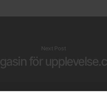
Next Post
gasin för upplevelse