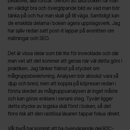
beskriver, alla förstår. Genom att läsa boken får man
en väldigt bra och övergripande bild av vad man bör
tänka på och hur man skall gå till väga. Samtidigt kan
de enskilda delarna i boken agera uppslagsverk. Jag
har själv redan satt post-it lappar på avsnitten om
mätningar och SEO.
Det är vissa delar som blir lite för invecklade och där
man vet att det kommer att genas när väl detta görs i
praktiken. Jag tänker främst på stycket om
målgruppsbeskrivning. Analysen bör absolut vara så
djup och bred, men att koppla på köpresan redan i
första skedet av målgruppsanalysen är inget måste
och kan göras enklare i senare steg. Tyvärr ligger
detta stycke av logiska skäl först i boken, så det
finns risk att den rastlösa läsaren tappar fokus direkt.
Vår byrå har kommit att ha övervägande del B2C-