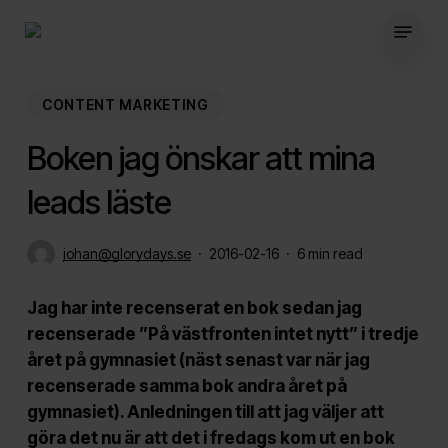
Skip
Menu
to
main
content
CONTENT MARKETING
Boken jag önskar att mina
leads läste
johan@glorydays.se
2016-02-16
6 min read
Jag har inte recenserat en bok sedan jag
recenserade ”På västfronten intet nytt” i tredje
året på gymnasiet (näst senast var när jag
recenserade samma bok andra året på
gymnasiet). Anledningen till att jag väljer att
göra det nu är att det i fredags kom ut en bok