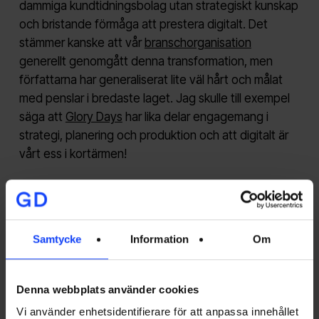
dammiga kundtidningsbolag utan strategiskt kunskap
och bristande förmåga att prestera digitalt. Det
stämmer kanske att vår
branschorganisation
generellt genomgått denna transformation, men
författarna har generaliserat lite väl hårt och målat
med penslar i bredaste laget. Jag skulle till exempel
säga att
Glory Days
har lika delar engagemang i
strategi, planering och produktion och att digitalt är
vårt ess i kortärmen!
Så vad blir då betyget på denna andra bok om
content marketing på svenska? Det blir solklara fyra
av fem solbrända strandraggare i snygga badbyxor.
Samtycke
Information
Om
Jag kommer rekommendera mina kunder att läsa den
och hade vi haft ett marketing automation-system
för vår verksamhet hade ett av de första stegen i
Denna webbplats använder cookies
köpresan bestått i att vi skickade ut denna bok till
Vi använder enhetsidentifierare för att anpassa innehållet