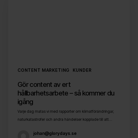
ert
hållbarhetsarbete
–
så
kommer
du
igång
CONTENT MARKETING
KUNDER
Gör content av ert
hållbarhetsarbete – så kommer du
igång
Varje dag matas vi med rapporter om klimatförändringar,
naturkatastrofer och andra händelser kopplade till att…
johan@glorydays.se