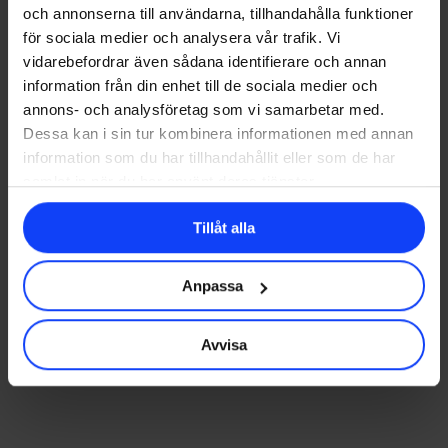
våra leads.
och annonserna till användarna, tillhandahålla funktioner
för sociala medier och analysera vår trafik. Vi
vidarebefordrar även sådana identifierare och annan
information från din enhet till de sociala medier och
annons- och analysföretag som vi samarbetar med.
Dessa kan i sin tur kombinera informationen med annan
information som du har tillhandahållit eller som de har
samlat in när du har använt deras tjänster.
Next Post
Tillåt alla
Tidning åt Oaxen
Krog & Slip
Anpassa
Avvisa