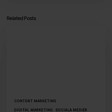
Related Posts
Checklistan
som
gör
dina
kanaler
semesterredo
CONTENT MARKETING
DIGITAL MARKETING
SOCIALA MEDIER