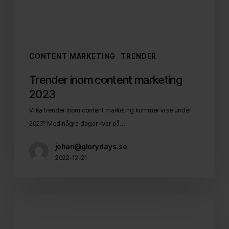
CONTENT MARKETING
TRENDER
Trender inom content marketing
2023
Vilka trender inom content marketing kommer vi se under
2023? Med några dagar kvar på…
johan@glorydays.se
2022-12-21
Gör
content
av